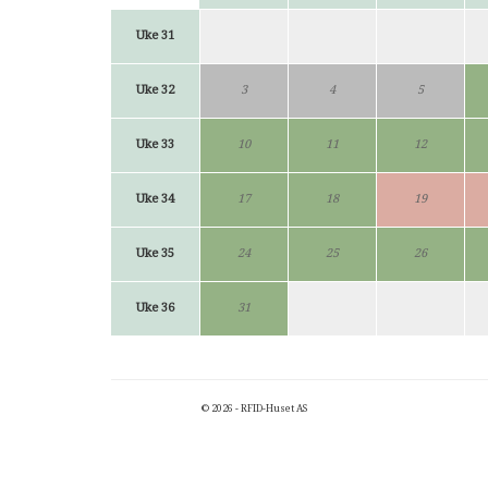
Uke 31
Uke 32
3
4
5
Uke 33
10
11
12
Uke 34
17
18
19
Uke 35
24
25
26
Uke 36
31
© 2026 - RFID-Huset AS