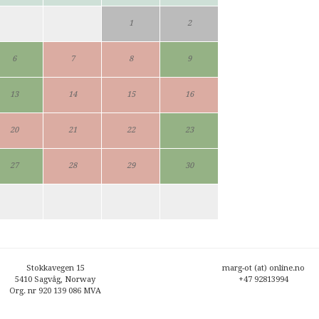
1
2
6
7
8
9
13
14
15
16
20
21
22
23
27
28
29
30
Stokkavegen 15
marg-ot (at) online.no
5410 Sagvåg, Norway
+47 92813994
Org. nr 920 139 086 MVA