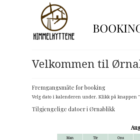
BOOKIN
Velkommen til Ørna
Fremgangsmåte for booking
Velg dato i kalenderen under. Klikk på knappen "R
Tilgjengelige datoer i Ørnablikk
Aug
Man
Tir
Ons